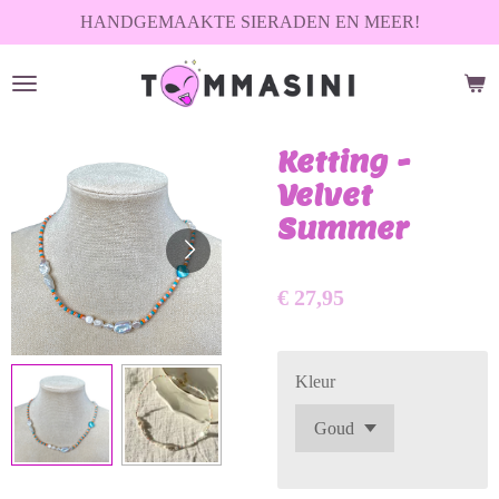
HANDGEMAAKTE SIERADEN EN MEER!
Ga
direct
naar
de
hoofdinhoud
Ketting -
Velvet
Summer
€ 27,95
Kleur