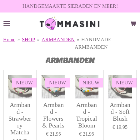
HANDGEMAAKTE SIERADEN EN MEER!
Ga
direct
naar
de
hoofdinhoud
Home
»
SHOP
»
ARMBANDEN
»
HANDMADE
ARMBANDEN
ARMBANDEN
NIEUW
NIEUW
NIEUW
NIEUW
Armban
Armban
Armban
Armban
d -
d -
d -
d - Soft
Strawber
Flowers
Tropical
Blush
ry
& Pearls
Bloom
€ 19,95
Matcha
€ 21,95
€ 21,95