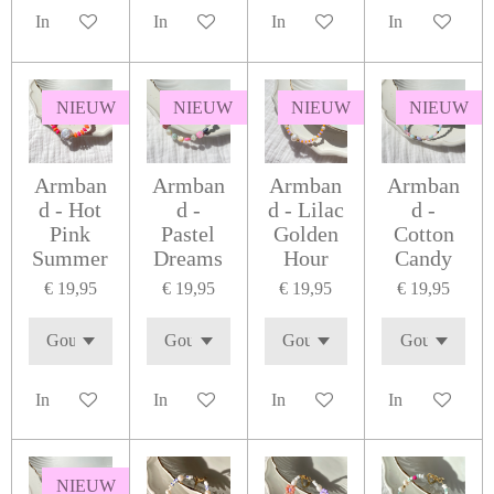
In winkelwagen
In winkelwagen
In winkelwagen
In winkelwage
NIEUW
NIEUW
NIEUW
NIEUW
Armban
Armban
Armban
Armban
d - Hot
d -
d - Lilac
d -
Pink
Pastel
Golden
Cotton
Summer
Dreams
Hour
Candy
€ 19,95
€ 19,95
€ 19,95
€ 19,95
In winkelwagen
In winkelwagen
In winkelwagen
In winkelwage
NIEUW