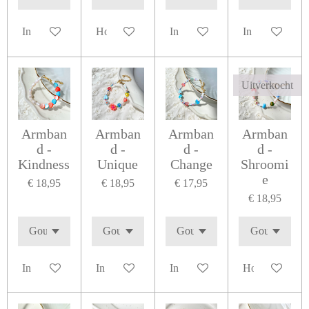
In winkelwagen
Houd mij op de hoogte
In winkelwagen
In winkelwage
Uitverkocht
Armban
Armban
Armban
Armban
d -
d -
d -
d -
Kindness
Unique
Change
Shroomi
e
€ 18,95
€ 18,95
€ 17,95
€ 18,95
In winkelwagen
In winkelwagen
In winkelwagen
Houd mij op d