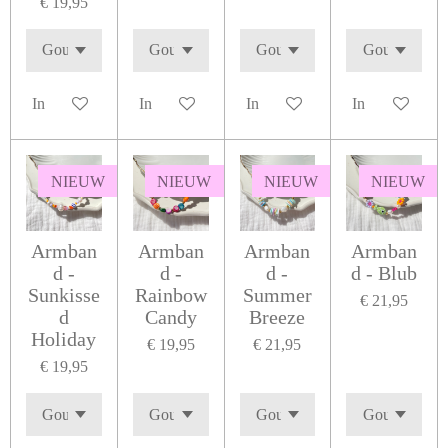
€ 19,95
In winkelwagen
In winkelwagen
In winkelwagen
In winkelwage
NIEUW
NIEUW
NIEUW
NIEUW
Armban
Armban
Armban
Armban
d -
d -
d -
d - Blub
Sunkisse
Rainbow
Summer
€ 21,95
d
Candy
Breeze
Holiday
€ 19,95
€ 21,95
€ 19,95