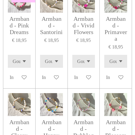
Armban
Armban
Armban
Armban
d - Pink
d -
d - Vivid
d -
Dreams
Santorini
Flowers
Primaver
a
€ 18,95
€ 18,95
€ 18,95
€ 18,95
In winkelwagen
In winkelwagen
In winkelwagen
In winkelwage
Armban
Armban
Armban
Armban
d -
d -
d -
d -