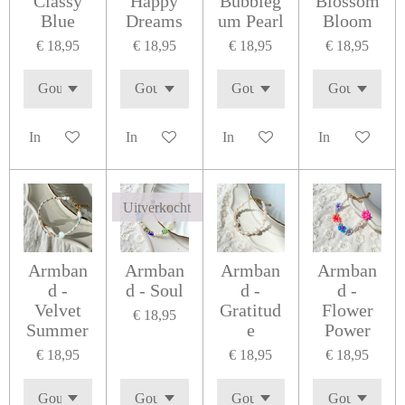
Classy
Happy
Bubbleg
Blossom
Blue
Dreams
um Pearl
Bloom
€ 18,95
€ 18,95
€ 18,95
€ 18,95
In winkelwagen
In winkelwagen
In winkelwagen
In winkelwage
Uitverkocht
Armban
Armban
Armban
Armban
d -
d - Soul
d -
d -
Velvet
Gratitud
Flower
€ 18,95
Summer
e
Power
€ 18,95
€ 18,95
€ 18,95