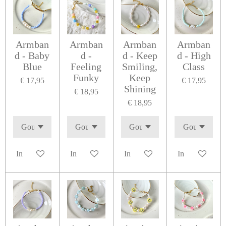
Armban
Armban
Armban
Armban
d - Baby
d -
d - Keep
d - High
Blue
Feeling
Smiling,
Class
Funky
Keep
€ 17,95
€ 17,95
Shining
€ 18,95
€ 18,95
In winkelwagen
In winkelwagen
In winkelwagen
In winkelwage