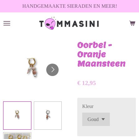
HANDGEMAAKTE SIERADEN EN MEER!
Ga
direct
naar
de
hoofdinhoud
Oorbel -
Oranje
Maansteen
€ 12,95
Kleur