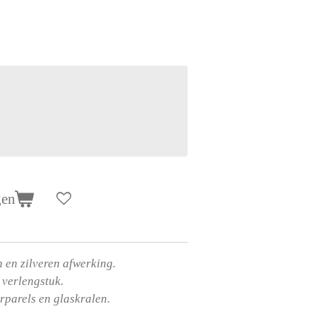
gen
 en zilveren afwerking.
 verlengstuk.
erparels en glaskralen.