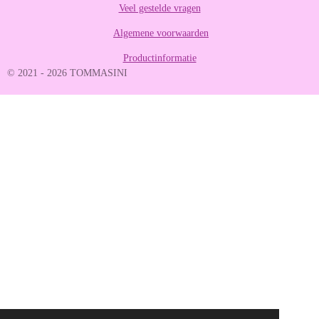
Veel gestelde vragen
8
8
Algemene voorwaarden
8
8
Productinformatie
8
© 2021 - 2026 TOMMASINI
8
8
9
s
t
e
r
r
e
n