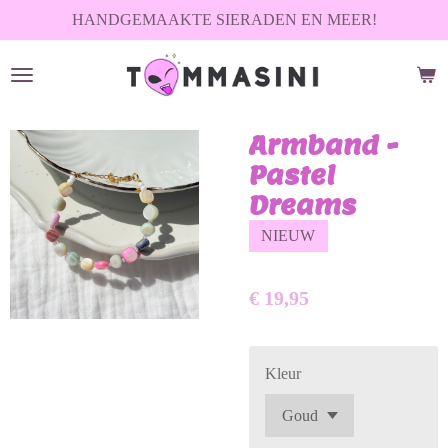
HANDGEMAAKTE SIERADEN EN MEER!
Ga
direct
naar
de
hoofdinhoud
Armband -
Pastel
Dreams
NIEUW
€ 19,95
Kleur