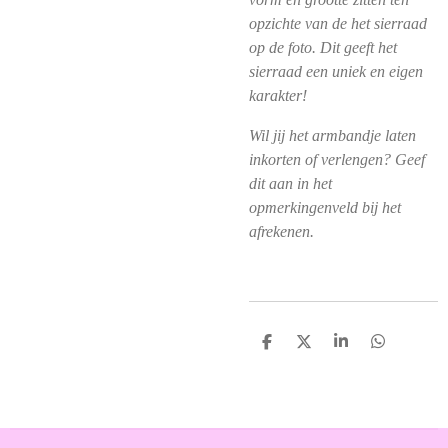
opzichte van de het sierraad
op de foto. Dit geeft het
sierraad een uniek en eigen
karakter!
Wil jij het armbandje laten
inkorten of verlengen? Geef
dit aan in het
opmerkingenveld bij het
afrekenen.
D
D
S
D
e
e
h
e
l
e
a
l
e
l
r
e
n
e
n