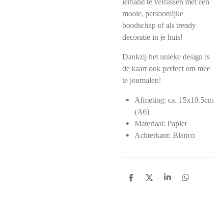
iemand te verrassen met een
mooie, persoonlijke
boodschap of als trendy
decoratie in je huis!
Dankzij het unieke design is
de kaart ook perfect om mee
te journalen!
Afmeting: ca. 15x10.5cm
(A6)
Materiaal: Papier
Achterkant: Blanco
D
D
S
D
e
e
h
e
l
e
a
l
e
l
r
e
n
e
n