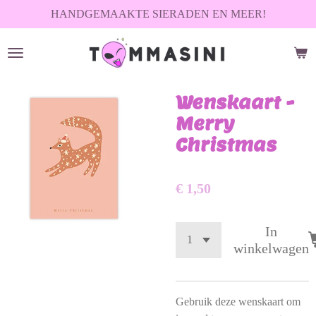
HANDGEMAAKTE SIERADEN EN MEER!
Ga
direct
naar
de
hoofdinhoud
Wenskaart -
Merry
Christmas
€ 1,50
In
winkelwagen
Gebruik deze wenskaart om