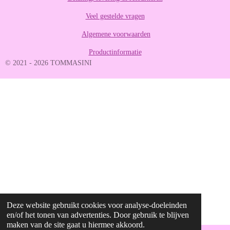
8
Veel gestelde vragen
8
8
Algemene voorwaarden
8
8
Productinformatie
8
© 2021 - 2026 TOMMASINI
8
8
9
s
t
e
r
r
e
n
Deze website gebruikt cookies voor analyse-doeleinden
en/of het tonen van advertenties. Door gebruik te blijven
maken van de site gaat u hiermee akkoord.