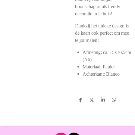
boodschap of als trendy
decoratie in je huis!
Dankzij het unieke design is
de kaart ook perfect om mee
te journalen!
Afmeting: ca. 15x10.5cm
(A6)
Materiaal: Papier
Achterkant: Blanco
D
D
S
D
e
e
h
e
l
e
a
l
e
l
r
e
n
e
n