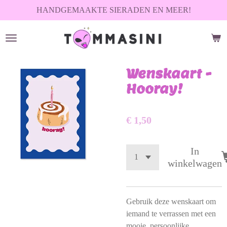
HANDGEMAAKTE SIERADEN EN MEER!
Ga
direct
naar
de
hoofdinhoud
Wenskaart -
Hooray!
€ 1,50
In
winkelwagen
Gebruik deze wenskaart om
iemand te verrassen met een
mooie, persoonlijke