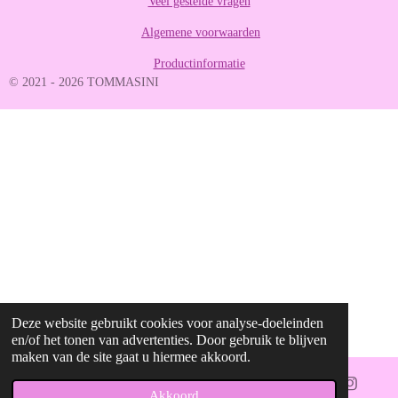
Veel gestelde vragen
8
8
Algemene voorwaarden
8
8
Productinformatie
8
© 2021 - 2026 TOMMASINI
8
8
9
s
t
e
r
r
e
n
Deze website gebruikt cookies voor analyse-doeleinden
en/of het tonen van advertenties. Door gebruik te blijven
maken van de site gaat u hiermee akkoord.
Akkoord