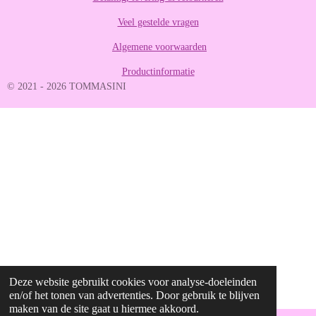
8
Veel gestelde vragen
8
8
Algemene voorwaarden
8
8
Productinformatie
8
© 2021 - 2026 TOMMASINI
8
8
9
s
t
e
r
r
e
n
Deze website gebruikt cookies voor analyse-doeleinden
en/of het tonen van advertenties. Door gebruik te blijven
maken van de site gaat u hiermee akkoord.