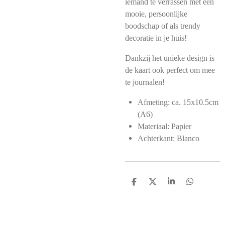
iemand te verrassen met een
mooie, persoonlijke
boodschap of als trendy
decoratie in je huis!
Dankzij het unieke design is
de kaart ook perfect om mee
te journalen!
Afmeting: ca. 15x10.5cm
(A6)
Materiaal: Papier
Achterkant: Blanco
D
D
S
D
e
e
h
e
l
e
a
l
e
l
r
e
n
e
n