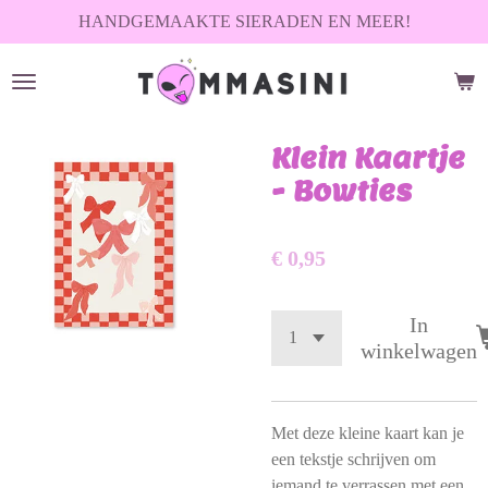
HANDGEMAAKTE SIERADEN EN MEER!
Ga
direct
naar
de
hoofdinhoud
Klein Kaartje
- Bowties
€ 0,95
In
winkelwagen
Met deze kleine kaart kan je
een tekstje schrijven om
iemand te verrassen met een