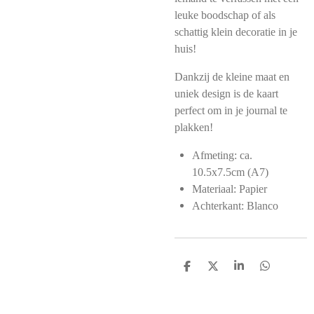
leuke boodschap of als
schattig klein decoratie in je
huis!
Dankzij de kleine maat en
uniek design is de kaart
perfect om in je journal te
plakken!
Afmeting:
ca.
10.5x7.5cm (A7)
Materiaal: Papier
Achterkant: Blanco
D
D
S
D
e
e
h
e
l
e
a
l
e
l
r
e