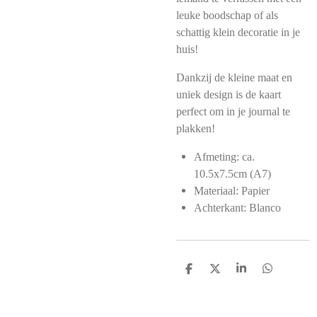
leuke boodschap of als
schattig klein decoratie in je
huis!
Dankzij de kleine maat en
uniek design is de kaart
perfect om in je journal te
plakken!
Afmeting:
ca.
10.5x7.5cm (A7)
Materiaal: Papier
Achterkant: Blanco
D
D
S
D
e
e
h
e
l
e
a
l
e
l
r
e