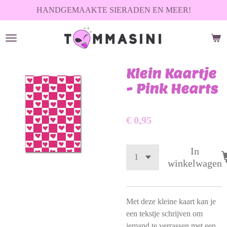
HANDGEMAAKTE SIERADEN EN MEER!
Ga
direct
naar
de
hoofdinhoud
Klein Kaartje
- Pink Hearts
€ 0,95
In
winkelwagen
Met deze kleine kaart kan je
een tekstje schrijven om
iemand te verrassen met een