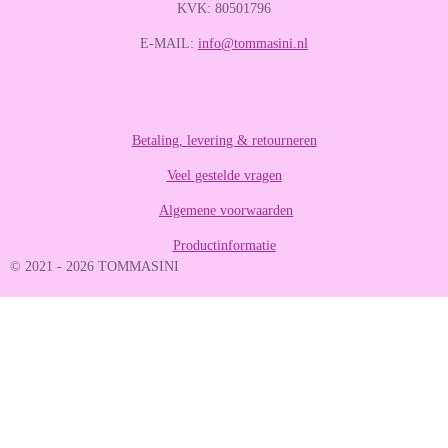
r
r
r
r
KVK: 80501796
:
e
e
e
e
4
E-MAIL:
info@tommasini.nl
n
n
n
n
.
2
8
8
8
Betaling, levering & retourneren
8
Veel gestelde vragen
8
8
Algemene voorwaarden
8
8
Productinformatie
8
© 2021 - 2026 TOMMASINI
8
8
9
s
t
e
r
r