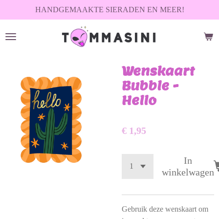
HANDGEMAAKTE SIERADEN EN MEER!
Ga
direct
naar
de
hoofdinhoud
Wenskaart
Bubble -
Hello
€ 1,95
In
winkelwagen
Gebruik deze wenskaart om