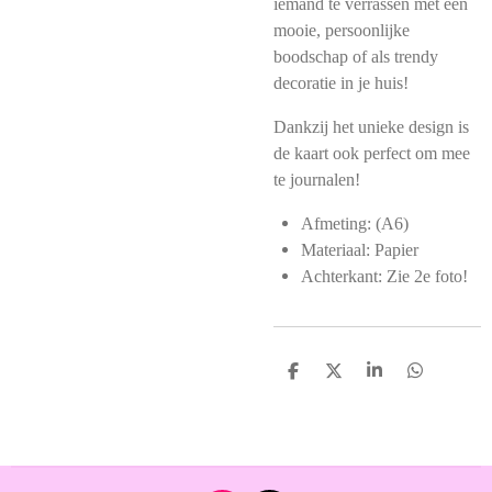
iemand te verrassen met een
mooie, persoonlijke
boodschap of als trendy
decoratie in je huis!
Dankzij het unieke design is
de kaart ook perfect om mee
te journalen!
Afmeting: (A6)
Materiaal: Papier
Achterkant: Zie 2e foto!
D
D
S
D
e
e
h
e
l
e
a
l
e
l
r
e
n
e
n