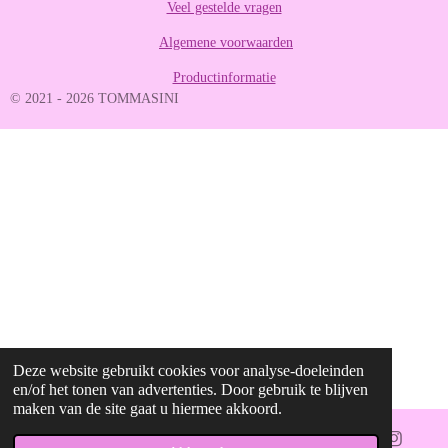
Veel gestelde vragen
8
8
Algemene voorwaarden
8
8
Productinformatie
8
© 2021 - 2026 TOMMASINI
8
8
9
s
t
e
r
r
e
n
Deze website gebruikt cookies voor analyse-doeleinden
en/of het tonen van advertenties. Door gebruik te blijven
maken van de site gaat u hiermee akkoord.