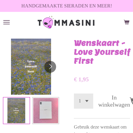
HANDGEMAAKTE SIERADEN EN MEER!
Ga
direct
naar
de
hoofdinhoud
Wenskaart -
Love Yourself
First
€ 1,95
In
winkelwagen
Gebruik deze wenskaart om