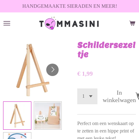
HANDGEMAAKTE SIERADEN EN MEER!
Ga
direct
naar
de
hoofdinhoud
Schildersezel
tje
€ 1,99
In
winkelwagen
Perfect om een wenskaart op
te zetten in een hippe print of
met een leuke tekst!