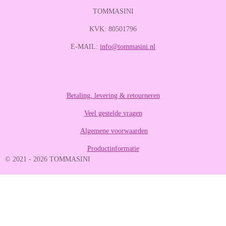
e
e
e
e
e
e
n
TOMMASINI
r
r
r
r
r
n
g
r
r
r
r
KVK: 80501796
:
e
e
e
e
4
E-MAIL:
info@tommasini.nl
n
n
n
n
.
2
8
8
8
Betaling, levering & retourneren
8
Veel gestelde vragen
8
8
Algemene voorwaarden
8
8
Productinformatie
8
© 2021 - 2026 TOMMASINI
8
8
9
s
t
e