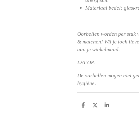
allergisch.
Materiaal bedel: glaskr
Oorbellen worden per stuk v
& matchen! Wil je toch liev
aan je winkelmand.
LET OP:
De oorbellen mogen niet g
hygiëne.
D
D
S
e
e
h
l
e
a
e
l
r
n
e