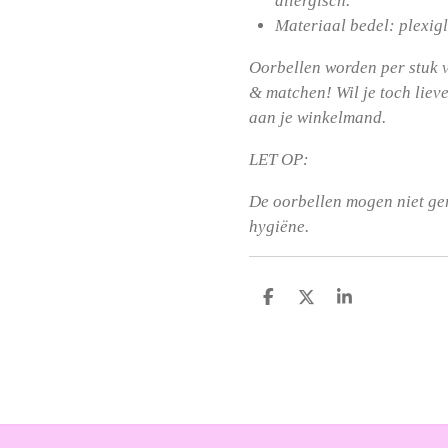
allergisch.
Materiaal bedel: plexig
Oorbellen worden per stuk v
& matchen! Wil je toch liev
aan je winkelmand.
LET OP:
De oorbellen mogen niet g
hygiëne.
D
D
S
e
e
h
l
e
a
e
l
r
n
e