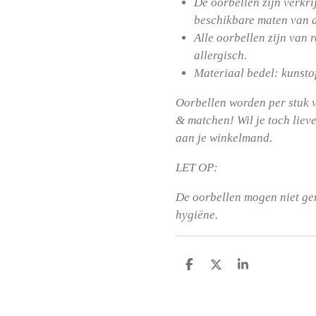
De oorbellen zijn verkri
beschikbare maten van 
Alle oorbellen zijn van r
allergisch.
Materiaal bedel: kunstof
Oorbellen worden per stuk v
& matchen! Wil je toch liev
aan je winkelmand.
LET OP:
De oorbellen mogen niet g
hygiëne.
D
D
S
e
e
h
l
e
a
e
l
r