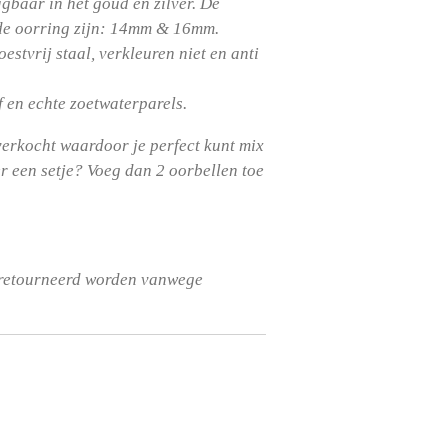
jgbaar in het goud en zilver. De
de oorring zijn: 14mm & 16mm.
oestvrij staal, verkleuren niet en anti
 en echte zoetwaterparels.
erkocht waardoor je perfect kunt mix
er een setje? Voeg dan 2 oorbellen toe
eretourneerd worden vanwege