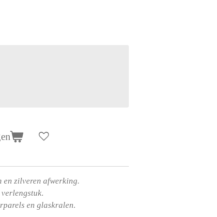
gen
 en zilveren afwerking.
 verlengstuk.
erparels en glaskralen.