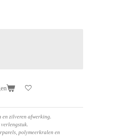
gen
 en zilveren afwerking.
 verlengstuk.
erparels, polymeerkralen en