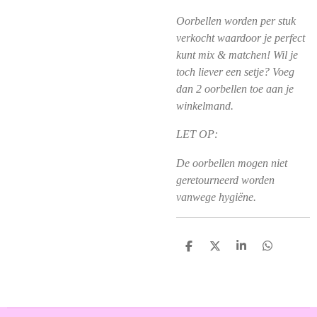
Oorbellen worden per stuk
verkocht waardoor je perfect
kunt mix & matchen! Wil je
toch liever een setje? Voeg
dan 2 oorbellen toe aan je
winkelmand.
LET OP:
De oorbellen mogen niet
geretourneerd worden
vanwege hygiëne.
D
D
S
D
e
e
h
e
l
e
a
l
e
l
r
e
n
e
n