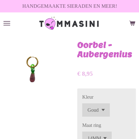
HANDGEMAAKTE SIERADEN EN MEER!
Ga
direct
naar
de
hoofdinhoud
Oorbel -
Aubergenius
€ 8,95
Kleur
Maat ring