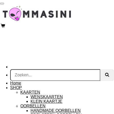
Ga
direct
naar
de
hoofdinhoud
Home
SHOP
KAARTEN
WENSKAARTEN
KLEIN KAARTJE
OORBELLEN
HANDMADE OORBELLEN