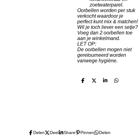
zoetwaterparel.
Oorbellen worden per stuk
verkocht waardoor je
perfect kunt mix & matchen!
Wil je toch liever een setje?
Voeg dan 2 oorbellen toe
aan je winkelmand.
LET OP:
De oorbellen mogen niet
geretourneerd worden
vanwege hygiëne.
D
D
S
D
e
e
h
e
l
e
a
l
e
l
r
e
n
e
n
I
T
n
i
s
k
t
T
Delen
Deel
Share
Pinnen
Delen
a
o